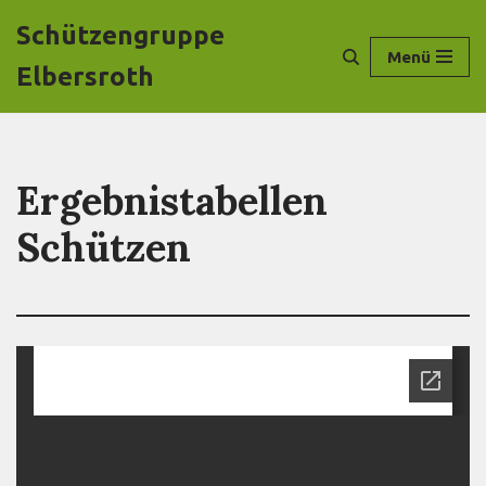
Schützengruppe
Menü
Zum
Elbersroth
Inhalt
springen
Ergebnistabellen
Schützen