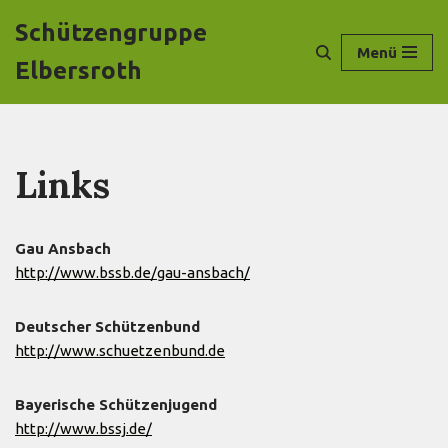
Schützengruppe
Menü
Zum
Elbersroth
Inhalt
springen
Links
Gau Ansbach
http://www.bssb.de/gau-ansbach/
Deutscher Schützenbund
http://www.schuetzenbund.de
Bayerische Schützenjugend
http://www.bssj.de/